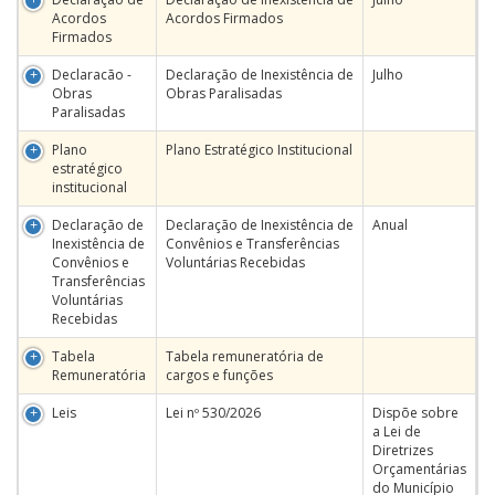
Acordos
Acordos Firmados
Firmados
Declaracão -
Declaração de Inexistência de
Julho
Obras
Obras Paralisadas
Paralisadas
Plano
Plano Estratégico Institucional
estratégico
institucional
Declaração de
Declaração de Inexistência de
Anual
Inexistência de
Convênios e Transferências
Convênios e
Voluntárias Recebidas
Transferências
Voluntárias
Recebidas
Tabela
Tabela remuneratória de
Remuneratória
cargos e funções
Leis
Lei nº 530/2026
Dispõe sobre
a Lei de
Diretrizes
Orçamentárias
do Município