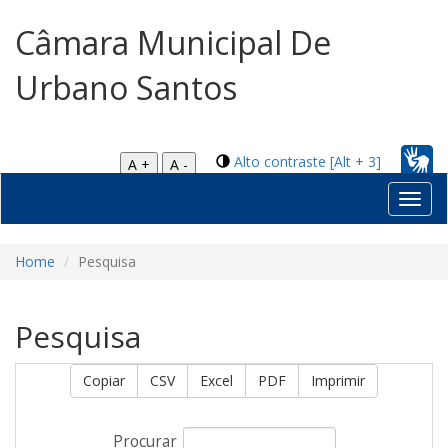
Câmara Municipal De
Urbano Santos
Alto contraste [Alt + 3]
A +
A -
Toggl
navig
Home
Pesquisa
Pesquisa
Copiar
CSV
Excel
PDF
Imprimir
Procurar