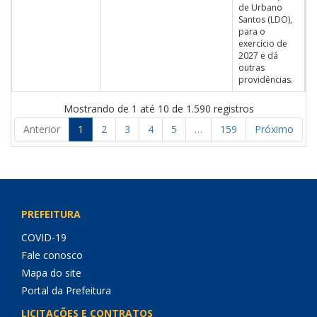
de Urbano
Santos (LDO),
para o
exercício de
2027 e dá
outras
providências.
Mostrando de 1 até 10 de 1.590 registros
Anterior
1
2
3
4
5
…
159
Próximo
PREFEITURA
COVID-19
Fale conosco
Mapa do site
Portal da Prefeitura
LICITAÇÕES E CONTRATOS