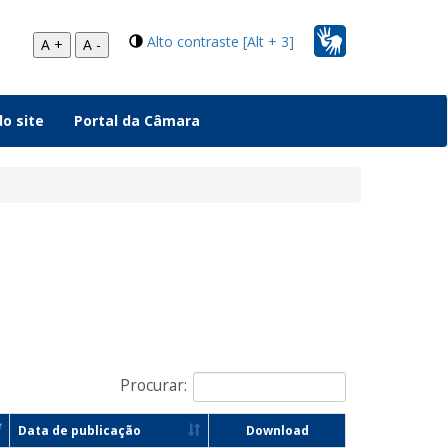
Alto contraste [Alt + 3]
A +
A -
o site
Portal da Câmara
Procurar:
Data de publicação
Download