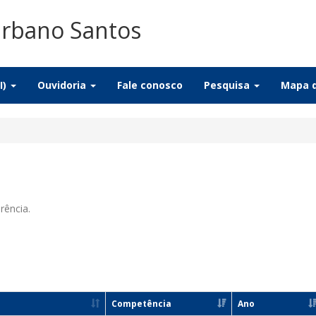
Urbano Santos
I)
Ouvidoria
Fale conosco
Pesquisa
Mapa d
rência.
Competência
Ano