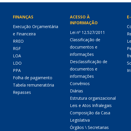
FINANÇAS
ACESSO À
E-
INFORMAÇÃO
Execução Orçamentária
Co
Lei nº 12.527/2011
e Financeira
Re
Classificação de
RREO
Le
documentos e
RGF
P
informações
LOA
fr
Desclassificação de
LDO
So
documentos e
PPA
I
informações
Folha de pagamento
Convênios
Tabela remuneratória
Diárias
Repasses
Estrutura organizacional
Leis e Atos Infralegais
Composição da Casa
Legislativa
Órgãos \ Secretarias