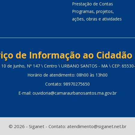
Prestação de Contas
Programas, projetos,
ações, obras e atividades
iço de Informação ao Cidadão 
 10 de Junho, Nº 147 \ Centro \ URBANO SANTOS - MA \ CEP: 65530
Horário de atendimento: 08h00 às 13h00
Contato: 98970275650
E-mail: ouvidoria@camaraurbanosantos.ma.gov.br
© 2026 - Siganet - Contato: atendimento@siganet.net.br