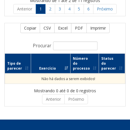
Mostrando de 1 até 2 de 11 registros
Anterior
1
2
3
4
5
6
Próximo
Copiar
CSV
Excel
PDF
Imprimir
Procurar
Número
Status
Tipo de
do
do
parecer
Exercício
processo
parecer
Não há dados a serem exibidos!
Mostrando 0 até 0 de 0 registros
Anterior
Próximo